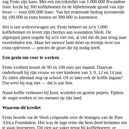
zag Festo zijn kans. Met een microkrediet van 1.000.000 Rwandese
franc kocht hij 300 koffiebomen én de bijbehorende grond van zijn
broer — voor 600.000 franc. Van het resterende bedrag investeerde
hij 100.000 in extra bomen en 300.000 in kunstmest.
Het is een weloverwogen zet. Festo beheert nu zo'n 1.000
koffiebomen en levert zijn cherries aan wasstation Sholi. De
afgelopen jaren oogstte hij zo'n vier ton, al viel dat dit jaar terug naar
tweeënhalve ton. Maar het nieuwe land moet op termijn twee ton
extra opleveren — precies de groei die hij nodig heeft.
Een gezin om voor te werken
Festo verdient tussen de 90 en 100 euro per maand. Daarvan
onderhoudt hij zijn vrouw en vier kinderen van 3, 9, 12 en 14 jaar.
Ze zitten allemaal nog op school. Of ze later ook de koffie ingaan?
Dat weet hij nog niet — dat is aan hen.
Naast koffie verbouwt hij kool, wortelen en groene pepers. Tijdens
de oogst werken er zes mensen op zijn land.
Waarom dit krediet
Festo hoorde via de Sholi coöperatie over de leningen van de Pure
Africa Foundation. Het was de lage rente die hem deed besluiten om
te gaan investeren. Dit zien we vaker terug bij koffieboeren; ze